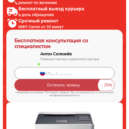
ремонт по желанию
Бесплатный выезд курьера
в день обращения
Срочный ремонт
МФУ Canon от 35 минут
Бесплатная консультация со
специалистом
Антон Селезнёв
Главный мастер сервисного центра
Оставить заявку
Нажимая на кнопку "Оставить заявку" Вы соглашаетесь c
политикой
конфиденциальности