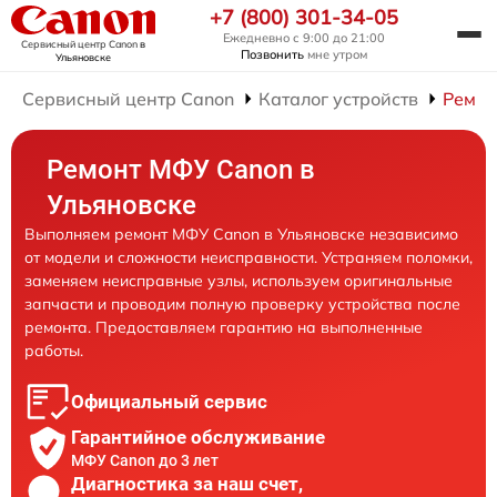
+7 (800) 301-34-05
Ежедневно с 9:00 до 21:00
Сервисный центр Canon
в
Позвонить
мне утром
Ульяновске
Сервисный центр Canon
Каталог устройств
Ремо
Ремонт МФУ Canon в
Ульяновске
Выполняем ремонт МФУ Canon в Ульяновске независимо
от модели и сложности неисправности. Устраняем поломки,
заменяем неисправные узлы, используем оригинальные
запчасти и проводим полную проверку устройства после
ремонта. Предоставляем гарантию на выполненные
работы.
Официальный сервис
Гарантийное обслуживание
МФУ Canon до 3 лет
Диагностика за наш счет,