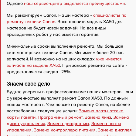
Однако
наш сервис-центр выделяется преимуществами
.
Мы ремонтируем Canon. Наши мастера -
специалисты по
ремонту техники Canon
. Восстановить модель XA50 для
мастеров не будет новой задачей. На все виды
проведенных работ у нас имеется гарантия.
Минимальные сроки выполнения ремонта. Мы большая
сеть мастерских техники Canon. Мы имеем более 20 тыс.
запчастей. И возможно на наших складах
уже имеется
запчасть на модель XA50
. При заказе ремонта на сайте -
предоставляется скидка -25%.
Знаем свое дело
Будьте уверены в профессионализме наших мастеров - они
с уверенностью выполнят ремонт Canon XA50. По данным
наших мастеров в Ульяновске по ремонту Canon, наиболее
востребованы следующие услуги:
Замена платы отсека
карты памяти
,
Программный ремонт
,
Замена линз
,
Замена
диска управления
,
Замена диафрагмы
,
Замена платы
управления
,
Замена контроллера питания
,
Замена дисплея