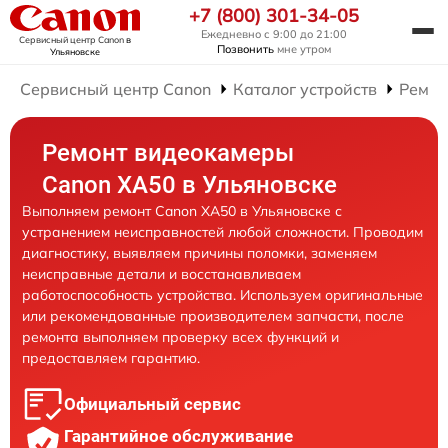
+7 (800) 301-34-05
Ежедневно с 9:00 до 21:00
Сервисный центр Canon
в
Позвонить
мне утром
Ульяновске
Сервисный центр Canon
Каталог устройств
Ремон
Ремонт видеокамеры
Canon XA50 в Ульяновске
Выполняем ремонт Canon XA50 в Ульяновске с
устранением неисправностей любой сложности. Проводим
диагностику, выявляем причины поломки, заменяем
неисправные детали и восстанавливаем
работоспособность устройства. Используем оригинальные
или рекомендованные производителем запчасти, после
ремонта выполняем проверку всех функций и
предоставляем гарантию.
Официальный сервис
Гарантийное обслуживание