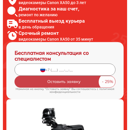
видеокамеры Canon XA50 до 3 лет
Диагностика за наш счет,
ремонт по желанию
Бесплатный выезд курьера
в день обращения
Срочный ремонт
видеокамеры Canon XA50 от 35 минут
Бесплатная консультация со
специалистом
Оставить заявку
Нажимая на кнопку "Оставить заявку" Вы соглашаетесь c
политикой
конфиденциальности