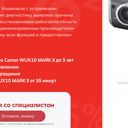
 Ульяновске с устранением
м диагностику, выявляем причины
восстанавливаем работоспособность
и рекомендованные производителем
рку всех функций и предоставляем
а Canon WUX10 MARK II до 3 лет
 желанию
бращения
X10 MARK II от 35 минут
я со специалистом
Оставить заявку
есь c
политикой конфиденциальности