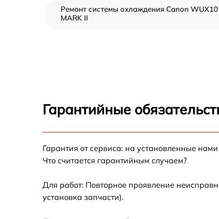
Ремонт системы охлаждения Canon WUX10
MARK II
Замена фильтра Canon WUX10 MARK II
Замена блока питания Canon WUX10 MAR
II
Ремонт блока управления Canon WUX10
MARK II
Гарантийные обязательст
Ремонт материнской платы Canon WUX10
MARK II
Гарантия от сервиса: на установленные нами
Замена линзы Canon WUX10 MARK II
Что считается гарантийным случаем?
Замена светодиода Canon WUX10 MARK II
Для работ: Повторное проявление неисправн
установка запчасти).
Ремонт блока питания Canon WUX10 MARK
II