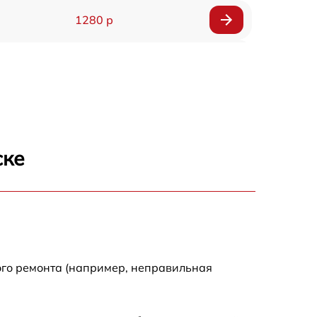
1280 р
400 р
1390 р
1700 р
ске
1145 р
1050 р
690 р
ого ремонта (например, неправильная
790 р