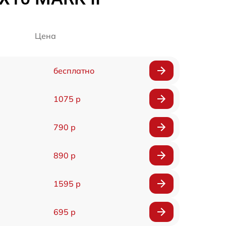
Цена
бесплатно
1075 р
790 р
890 р
1595 р
695 р