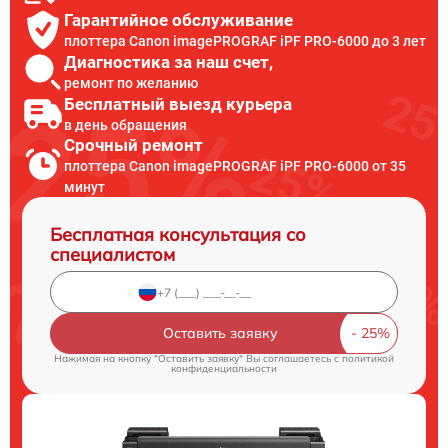
Гарантийное обслуживание
плоттера Canon imagePROGRAF iPF PRO-6000 до 3 лет
Диагностика за наш счет,
ремонт по желанию
Бесплатный выезд курьера
в день обращения
Срочный ремонт
плоттера Canon imagePROGRAF iPF PRO-6000 от 35
минут
Бесплатная консультация со
специалистом
Оставить заявку
Нажимая на кнопку "Оставить заявку" Вы соглашаетесь c
политикой
конфиденциальности