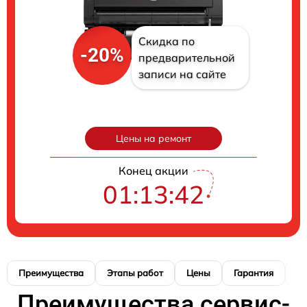
Скидка по
-20%
предварительной
записи на сайте
Цены на ремонт
Конец акции
01:13:41
Преимущества
Этапы работ
Цены
Гарантия
М
Преимущества сервис-