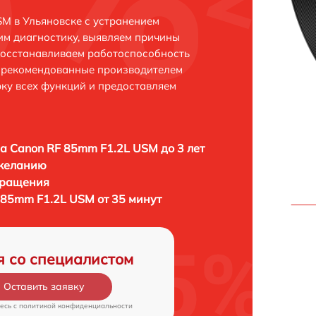
M в Ульяновске с устранением
м диагностику, выявляем причины
восстанавливаем работоспособность
и рекомендованные производителем
рку всех функций и предоставляем
а Canon RF 85mm F1.2L USM до 3 лет
 желанию
бращения
 85mm F1.2L USM от 35 минут
я со специалистом
Оставить заявку
есь c
политикой конфиденциальности