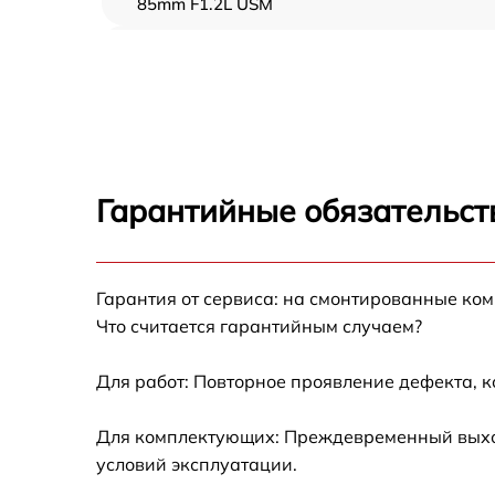
85mm F1.2L USM
Ремонт диафрагмы Canon RF 85mm F1.2L
USM
Восстановление после попадания влаги
Canon RF 85mm F1.2L USM
Чистка от пыли Canon RF 85mm F1.2L USM
Гарантийные обязательст
Юстировка Canon RF 85mm F1.2L USM
Гарантия от сервиса: на смонтированные ко
Обновление ПО Canon RF 85mm F1.2L USM
Что считается гарантийным случаем?
Замена корпуса Canon RF 85mm F1.2L USM
Для работ: Повторное проявление дефекта, 
Настройка автофокуса Canon RF 85mm F1.
Для комплектующих: Преждевременный выход 
USM
условий эксплуатации.
Замена узла диафрагмы Canon RF 85mm