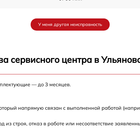
от 60 мин
У меня другая неисправность
от 60 мин
от 60 мин
ва сервисного центра в Ульянов
от 60 мин
мплектующие — до 3 месяцев.
от 60 мин
от 60 мин
который напрямую связан с выполненной работой (напри
2L
от 60 мин
из строя, отказ в работе или несоответствие заявлен
от 60 мин