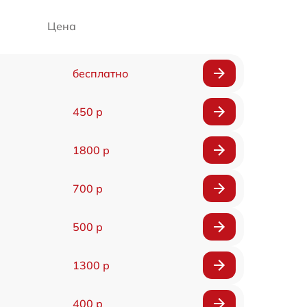
Цена
бесплатно
450 р
1800 р
700 р
500 р
1300 р
400 р