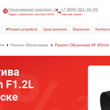
Ульяновский проспект, 1
+7 (800) 301-34-05
Адрес сервисного центра Canon
Горячая линия
Ремонт устройств
Цена ремонта
Вакансии
Контакт
тв
Ремонт Объективов
Ремонт Объектива RF 85mm
тива
 F1.2L
ске