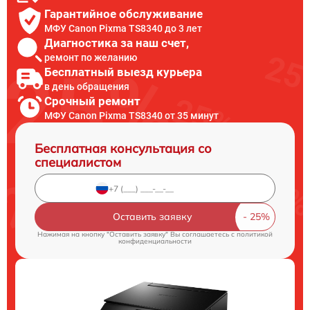
Гарантийное обслуживание
МФУ Canon Pixma TS8340 до 3 лет
Диагностика за наш счет,
ремонт по желанию
Бесплатный выезд курьера
в день обращения
Срочный ремонт
МФУ Canon Pixma TS8340 от 35 минут
Бесплатная консультация со
специалистом
Оставить заявку
Нажимая на кнопку "Оставить заявку" Вы соглашаетесь c
политикой
конфиденциальности