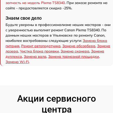
запчасть на модель Pixma TS8340
. При заказе ремонта на
сайте - предоставляется скидка -25%.
Знаем свое дело
Будьте уверены в профессионализме наших мастеров - они
с уверенностью выполнят ремонт Canon Pixma TS8340. По
данным наших мастеров в Ульяновске по ремонту Canon,
наиболее востребованы следующие услуги:
Замена блока
питания
,
Ремонт автоподатчика
,
Замена абсорбера
,
Замена
лазера
,
Чистка блока проявки
,
Замена сканера
,
Замена
дуплекса
,
Замена вала
,
Замена тормозной площадки
,
Замена Wi-Fi
.
Акции сервисного
центра