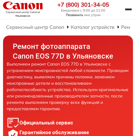
+7 (800) 301-34-05
Ежедневно с 9:00 до 21:00
Сервисный центр Canon
в
Позвонить
мне утром
Ульяновске
Сервисный центр Canon
Каталог устройств
Ремон
Ремонт фотоаппарата
Canon EOS 77D в Ульяновске
Выполняем ремонт Canon EOS 77D в Ульяновске с
устранением неисправностей любой сложности. Проводим
диагностику, выявляем причины поломки, заменяем
неисправные детали и восстанавливаем
работоспособность устройства. Используем оригинальные
или рекомендованные производителем запчасти, после
ремонта выполняем проверку всех функций и
предоставляем гарантию.
Официальный сервис
Гарантийное обслуживание