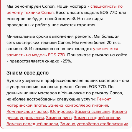
Мы ремонтируем Canon. Наши мастера -
специалисты по
ремонту техники Canon
. Восстановить модель EOS 77D для
мастеров не будет новой задачей. На все виды
проведенных работ у нас имеется гарантия.
Минимальные сроки выполнения ремонта. Мы большая
сеть мастерских техники Canon. Мы имеем более 20 тыс.
запчастей. И возможно на наших складах
уже имеется
запчасть на модель EOS 77D
. При заказе ремонта на сайте
- предоставляется скидка -25%.
Знаем свое дело
Будьте уверены в профессионализме наших мастеров - они
с уверенностью выполнят ремонт Canon EOS 77D. По
данным наших мастеров в Ульяновске по ремонту Canon,
наиболее востребованы следующие услуги:
Ремонт
материнской платы
,
Замена контроллера питания
,
Комплексная чистка
,
Юстировка
,
Замена вспышки
,
Замена
диска управления
,
Замена линз
,
Замена задней панели
,
Замена передней панели
,
Замена устройства стабилизации
.