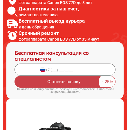
фотоаппарата Canon EOS 77D до 3 лет
Диагностика за наш счет,
ремонт по желанию
Бесплатный выезд курьера
в день обращения
Срочный ремонт
фотоаппарата Canon EOS 77D от 35 минут
Бесплатная консультация со
специалистом
Оставить заявку
Нажимая на кнопку "Оставить заявку" Вы соглашаетесь c
политикой
конфиденциальности